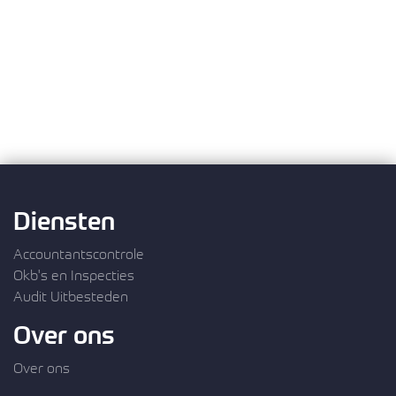
Diensten
Accountantscontrole
Okb's en Inspecties
Audit Uitbesteden
Over ons
Over ons